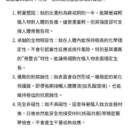
輕量堅固：鈦的比重約為鎳或銅的一半，能顯著減輕
植入物對人體的負擔。儘管重量輕，但其強度卻可支
撐人體骨骼負荷。
卓越的生物相容性：鈦在人體內能保持極高的化學穩
定性，不會引起毒性反應或排斥風險。特別是其優異
的"骨整合"特性，能讓骨細胞在植入物表面穩定生
長。
優異的耐腐蝕性：鈦表面會自然形成一層緻密的氧化
保護膜，即便長期接觸人體體液(如乳酸環境)，也能
維持極佳的抗腐蝕性。
完全非磁性：鈦不具磁性，這意味著植入鈦合金器材
後，日後依然能安全地接受MRI(核磁共振)等精密醫
學檢查，不會產生干擾或熱效應。