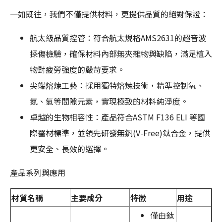
一如既往，我們不僅提供材料，更提供品質的絕對保證：
航太級品質控管：符合航太規格AMS2631的超音波
探傷檢驗，確保材料內部無夾雜物與缺陷，滿足植入
物對疲勞強度的嚴苛要求。
尖端熔煉工藝：採用獨特熔煉技術，精準控制氧、
氮、氫等間隙元素，實現極致的材料純淨度。
卓越的生物相容性：產品符合ASTM F136 ELI 等國
際醫材標準，並領先研發無釩(V-Free)鈦合金，提供
更安全、長效的選擇。
產品系列與應用
材質名稱
主要成分
特徵
用途
僅由鈦