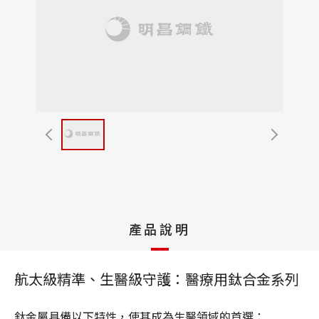
產品說明
航太級精準、生醫級守護：醫療用鈦合金系列
鈦金屬具備以下特性，使其成為生醫領域的首選：