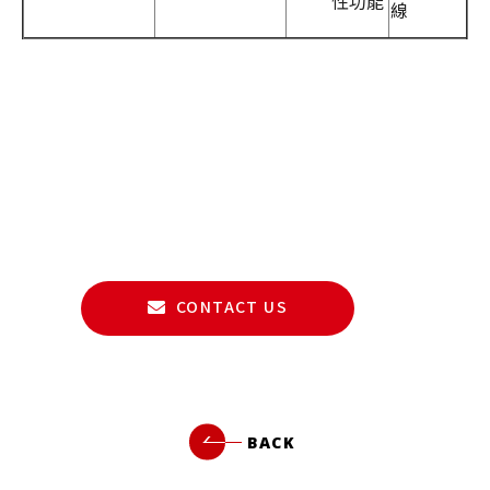
性功能
線
CONTACT US
BACK