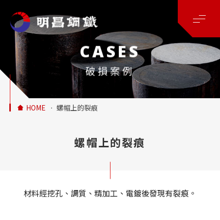
CASES
破損案例
HOME
螺帽上的裂痕
螺帽上的裂痕
材料經挖孔、調質、精加工、電鍍後發現有裂痕。